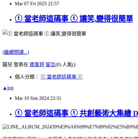
Mar
07
Fri
2025
21:57
ⓣ 當老師這碼事 ⓣ 讓笑,變得很簡單
(繼續閱讀...)
囍兒 發表在
痞客邦
留言
(0)
人氣(
)
個人分類：
ⓣ 當老師這碼事 ⓣ
▲top
Mar
10
Sun
2024
22:31
ⓣ 當老師這碼事 ⓣ 共創藝術大集繪 Draw 