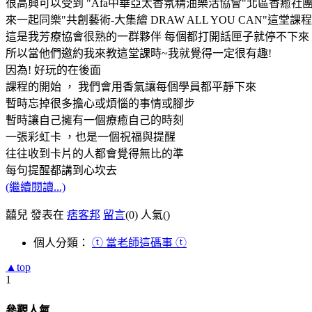
很高興可以受到 "Afa中華亞太香氛精油樂活協會"北區香癒社
來一起同樂"共創藝術-大集繪 DRAW ALL YOU CAN"這堂課程
這是我芳療協會很熟的一群夥伴 每個都打開話匣子就停不下來
所以當他們邀約我來教這堂課時~我就覺得一定很有趣!
因為! 好玩的在後面
課程的開始 ， 我們會用香氣讓每個學員都平靜下來
暫時忘掉很多擔心或煩惱的事情或腳步
暫時讓自己擁有一個療癒自己的時刻
一張彩虹卡 ，也是一個祝福與提醒
往往收到卡片的人都會覺得無比的準
每句提醒都講到心坎去
(繼續閱讀...)
囍兒 發表在
痞客邦
留言
(0)
人氣(
)
個人分類：
ⓣ 當老師這碼事 ⓣ
▲top
1
參觀人氣