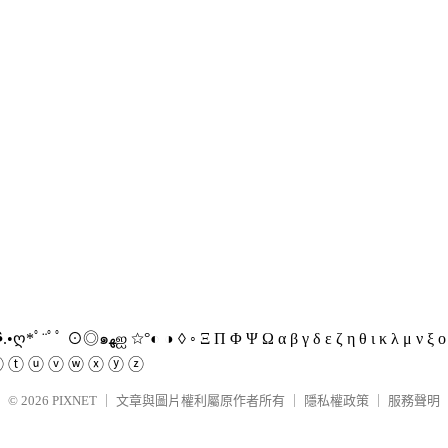
▒◘ ◙◈▣▤ ▥ ▦ ▧▩ ▨ ↑ ↓ ← → ↖ ↗ ↙ ↘
ⓢ ⓣ ⓤ ⓥ ⓦ ⓧ ⓨ ⓩ
© 2026
PIXNET
｜
文章與圖片權利屬原作者所有
｜
隱私權政策
｜
服務聲明