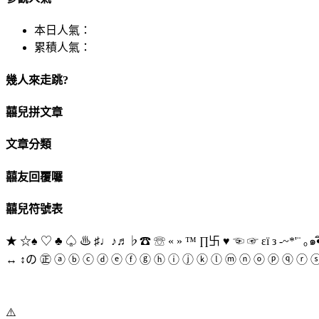
本日人氣：
累積人氣：
幾人來走跳?
囍兒拼文章
文章分類
囍友回覆囉
囍兒符號表
★ ☆♠ ♡ ♣ ♤ ♨ ♯♩♪♬♭☎ ☏ « » ™ ∏卐 ♥ ☜ ☞ εї з -~*'¨ ｡๑•ิ.•ღ*ﾟ¨ﾟﾟ ⊙◎๑ﻬஐ ☆°◐ ◑ ◊ ◦ Ξ Π Φ Ψ Ω α β γ δ ε ζ η θ ι κ λ μ ν ξ ο π◢ ◣ ◥ ◤ ░ 
↔ ↕の ㊣ ⓐ ⓑ ⓒ ⓓ ⓔ ⓕ ⓖ ⓗ ⓘ ⓙ ⓚ ⓛ ⓜ ⓝ ⓞ ⓟ ⓠ ⓡ 
⚠️