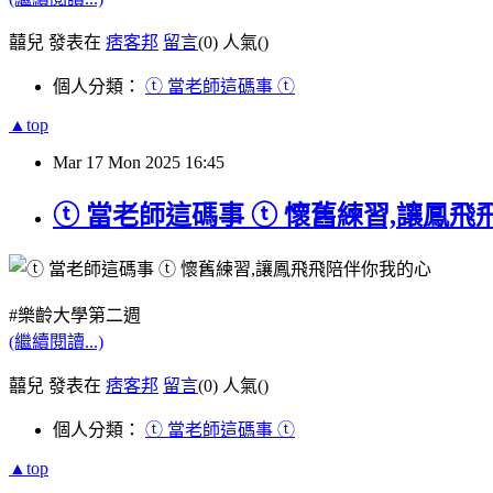
囍兒 發表在
痞客邦
留言
(0)
人氣(
)
個人分類：
ⓣ 當老師這碼事 ⓣ
▲top
Mar
17
Mon
2025
16:45
ⓣ 當老師這碼事 ⓣ 懷舊練習,讓鳳
#樂齡大學第二週
(繼續閱讀...)
囍兒 發表在
痞客邦
留言
(0)
人氣(
)
個人分類：
ⓣ 當老師這碼事 ⓣ
▲top