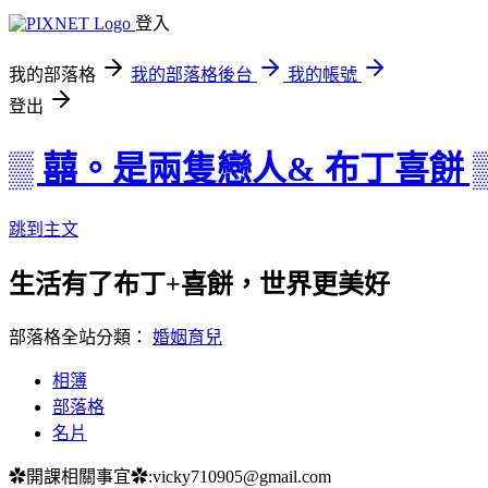
登入
我的部落格
我的部落格後台
我的帳號
登出
▒ 囍。是兩隻戀人& 布丁喜餅 
跳到主文
生活有了布丁+喜餅，世界更美好
部落格全站分類：
婚姻育兒
相簿
部落格
名片
✿開課相關事宜✿:vicky710905@gmail.com