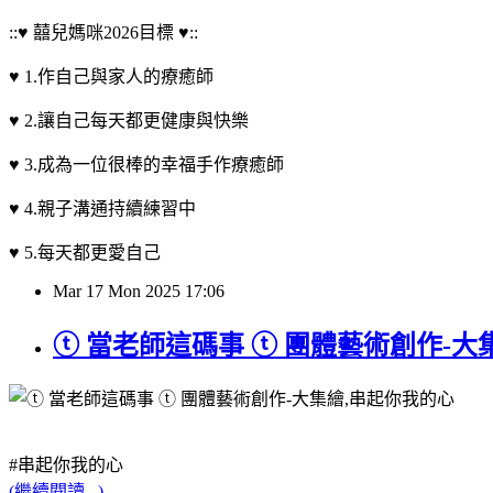
::♥ 囍兒媽咪2026目標 ♥::
♥ 1.作自己與家人的療癒師
♥ 2.讓自己每天都更健康與快樂
♥ 3.成為一位很棒的幸福手作療癒師
♥ 4.親子溝通持續練習中
♥ 5.每天都更愛自己
Mar
17
Mon
2025
17:06
ⓣ 當老師這碼事 ⓣ 團體藝術創作-大
#串起你我的心
(繼續閱讀...)