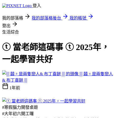
登入
我的部落格
我的部落格後台
我的帳號
登出
生活綜合
ⓣ 當老師這碼事 ⓣ 2025年，
一起學習共好
▒ 囍。是兩隻戀人
& 布丁喜餅 ▒
1年前
#寒假腦力開發桌遊
#大年初六開工囉