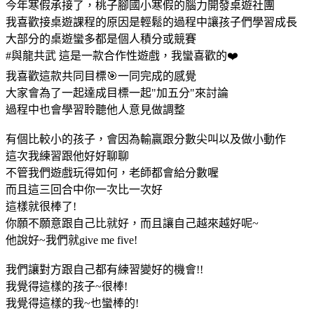
今年寒假承接了，桃子腳國小寒假的腦力開發桌遊社團
我喜歡接桌遊課程的原因是輕鬆的過程中讓孩子們學習成長
大部分的桌遊蠻多都是個人積分或競賽
#與龍共武
 這是一款合作性遊戲，我蠻喜歡的
❤️
我喜歡這款共同目標
🎯
一同完成的感覺
大家會為了一起達成目標一起"加五分"來討論
過程中也會學習聆聽他人意見做調整
有個比較小的孩子，會因為輸贏跟分數尖叫以及做小動作
這次我練習跟他好好聊聊
不管我們遊戲玩得如何，老師都會給分數喔
而且這三回合中你一次比一次好
這樣就很棒了!
你願不願意跟自己比就好，而且讓自己越來越好呢~
他說好~我們就give me five!
我們讓對方跟自己都有練習變好的機會!!
我覺得這樣的孩子~很棒!
我覺得這樣的我~也蠻棒的!