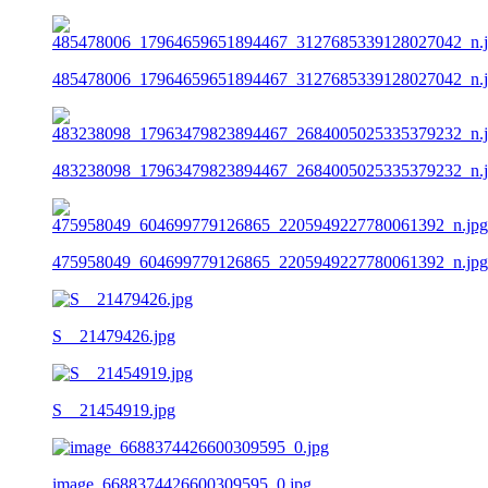
485478006_17964659651894467_3127685339128027042_n.
483238098_17963479823894467_2684005025335379232_n.
475958049_604699779126865_2205949227780061392_n.jpg
S__21479426.jpg
S__21454919.jpg
image_6688374426600309595_0.jpg